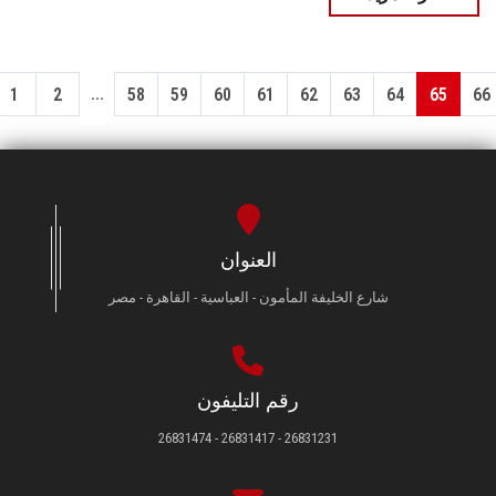
...
1
2
58
59
60
61
62
63
64
65
66
العنوان
شارع الخليفة المأمون - العباسية - القاهرة - مصر
رقم التليفون
26831231 - 26831417 - 26831474