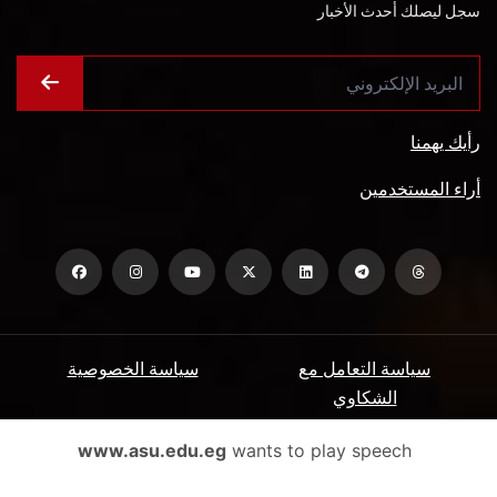
سجل ليصلك أحدث الأخبار
رأيك يهمنا
أراء المستخدمين
سياسة التعامل مع
سياسة الخصوصية
الشكاوي
ميثاق المتعاملين
الأسئلة الشائعة
www.asu.edu.eg
wants to play speech
شروط الاستخدام