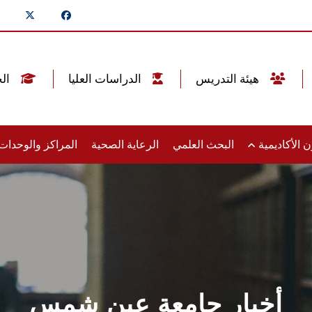
هيئة التدريس
الدراسات العليا
الخريجين
 الأكاديمية
البحث العلمي
الرعاية الصحية
المراكز والوحدا
أخبار جامعة عين شمس