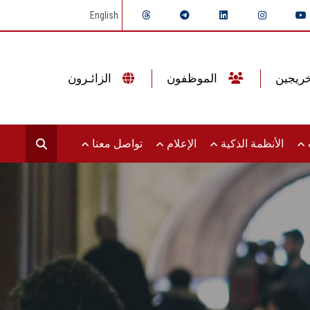
English
الموظفون
الزائـرون
ت
الأنظمة الذكية
الإعلام
تواصل معنا