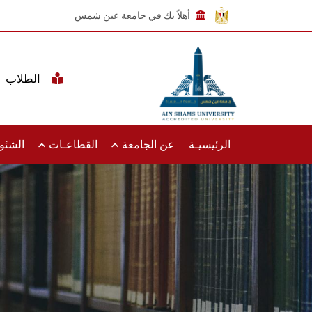
أهلاً بك في جامعة عين شمس
الطلاب
الرئيسيـة
عن الجامعة
القطاعـات
الشئون