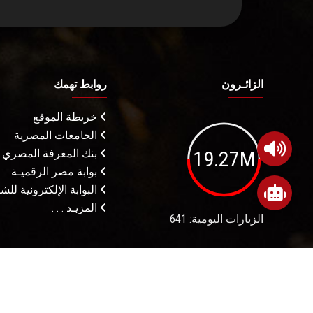
الزائـرون
روابط تهمك
خريطة الموقع
الجامعات المصرية
19.27M
بنك المعرفة المصري
بوابة مصر الرقميـة
البوابة الإلكترونية لل
المزيـد . . .
الزيارات اليومية: 641