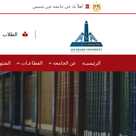
أهلاً بك في جامعة عين شمس
الطلاب
الرئيسيـة
عن الجامعة
القطاعـات
الشئون