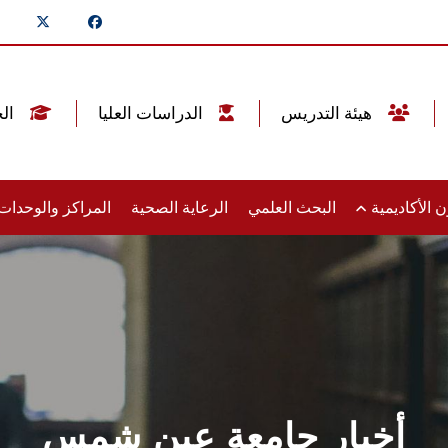
هيئة التدريس
الدراسات العليا
الخريجين
 الأكاديمية
البحث العلمي
الرعاية الصحية
المراكز والوحدا
أخبار جامعة عين شمس