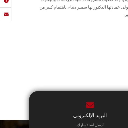
ى عمادتها الدكتور نها سمير دنيا-، باهتمام كبير من
ر.
البريد الإلكتروني
أرسل استفسارك.