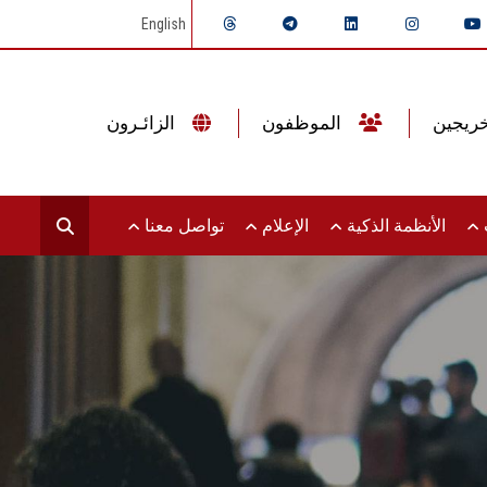
English
الموظفون
الزائـرون
ت
الأنظمة الذكية
الإعلام
تواصل معنا