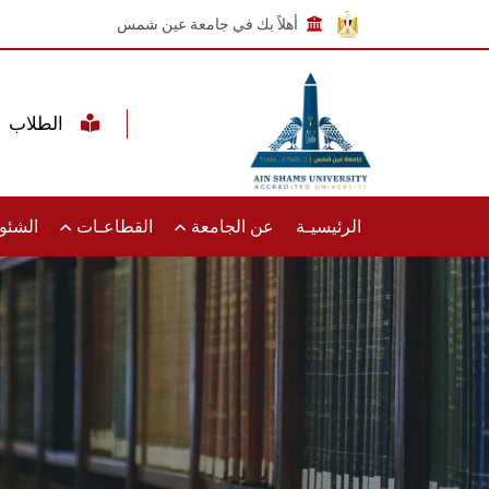
أهلاً بك في جامعة عين شمس
الطلاب
الرئيسيـة
عن الجامعة
القطاعـات
الشئون