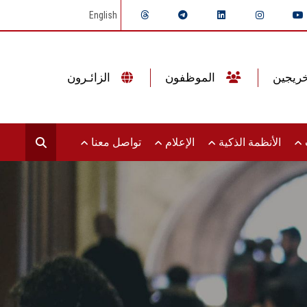
English
الموظفون
الزائـرون
ت
الأنظمة الذكية
الإعلام
تواصل معنا