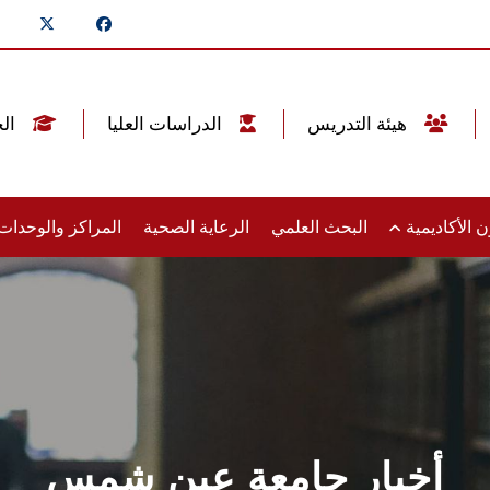
هيئة التدريس
الدراسات العليا
الخريجين
 الأكاديمية
البحث العلمي
الرعاية الصحية
المراكز والوحدا
أخبار جامعة عين شمس