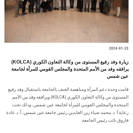
الطلاب
هيئة التدريس
الدراسات العليا
2024-01-23
الخريجين
(KOLCA) زيارة وفد رفيع المستوى من وكالة التعاون الكوري
الموظفون
يرافقه وفد من الأمم المتحدة والمجلس القومي للمرأة لجامعة
عين شمس
الزائـرون
قامت وحدة دعم المرأة ومناهضة العنف بالجامعة باستقبال وفد رفيع
المستوى من ‏وكالة التعاون الكوري‎ (KOLCA) ‎ويرافقه وفد من الأمم
سجل الان
المتحدة والمجلس القومي للمرأة لجامعة ‏عين شمس، وذلك تحت
رعاية أ. د. محمد ضياء زين العابدين رئيس جامعة عين شمس، أ. د. ‏غادة
فاروق نائب رئيس الجامعة ‏