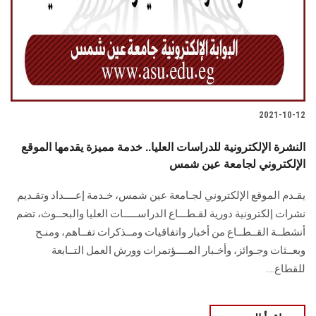
الطلاب
هيئة التدريس
الدراسات العليا
2021-10-12
الخريجين
النشرة الإلكترونية للدراسات العليا.. خدمة مميزة يقدمها الموقع
الموظفون
الإلكتروني لجامعة عين شمس
يقـدم الموقع الإلكتروني لجـامعة عين شمس، خـدمة إعــــداد وتقـديم
الزائـرون
نشرات إلكترونية دورية لقـطـــاع الدراســـــات العليا والبحــوث، تضم
أنشطــة القــطــاع من أخبار واتفاقيات ومــذكرات تفــاهم، ومنـح
سجل الان
وبعــثات وجـوائز، وأخـبار المــــؤتمرات وورش العمل التــابعة
للقطاع....