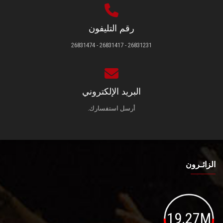
رقم التليفون
26831231 - 26831417 - 26831474
البريد الإلكتروني
أرسل استفسارك.
الزائـرون
19.27M