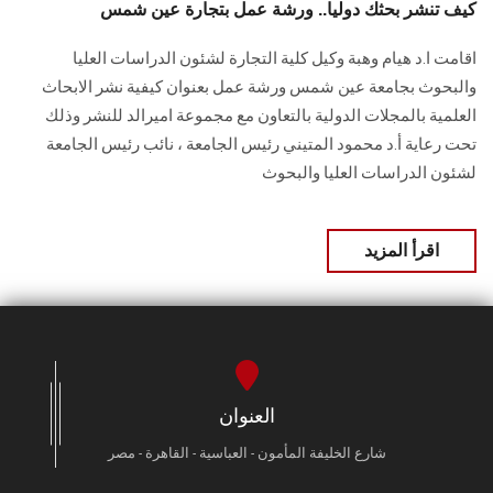
الطلاب
كيف تنشر بحثك دوليا.. ورشة عمل بتجارة عين شمس
اقامت ا.د هيام وهبة وكيل كلية التجارة لشئون الدراسات العليا
هيئة التدريس
والبحوث بجامعة عين شمس ورشة عمل بعنوان كيفية نشر الابحاث
العلمية بالمجلات الدولية بالتعاون مع مجموعة اميرالد للنشر وذلك
الدراسات العليا
تحت رعاية أ.د محمود المتيني رئيس الجامعة ، نائب رئيس الجامعة
لشئون الدراسات العليا والبحوث
الخريجين
اقرأ المزيد
الموظفون
الزائـرون
سجل الان
العنوان
شارع الخليفة المأمون - العباسية - القاهرة - مصر