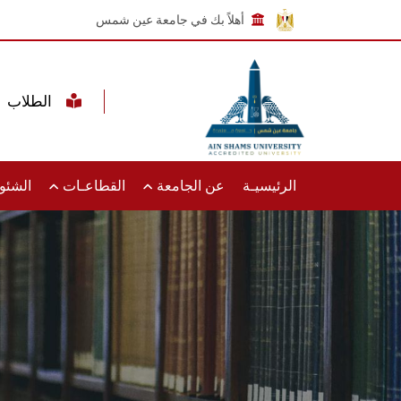
أهلاً بك في جامعة عين شمس
الطلاب
الرئيسيـة
عن الجامعة
القطاعـات
الشئون