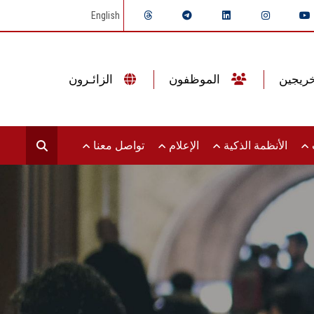
English
الموظفون
الزائـرون
ت
الأنظمة الذكية
الإعلام
تواصل معنا