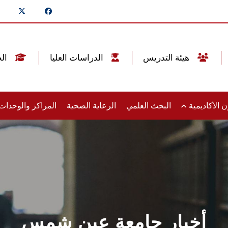
هيئة التدريس
الدراسات العليا
الخريجين
 الأكاديمية
البحث العلمي
الرعاية الصحية
المراكز والوحدا
أخبار جامعة عين شمس