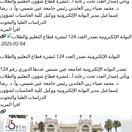
لنشرة قطاع شؤون التعليم ‏والطلاب‎، ويأتي إصدار العدد تحت رعاية أ.
مركز تطوير استراتيجيات وبحوث التعليم
د. محمد ضياء زين العابدين رئيس جامعة عين شمس، وأ. د. ‏رشا
Close
إسماعيل مدير البوابة الإلكترونية ووكيل كلية الحاسبات لشؤون
‏الدراسات العليا والبحوث
الأنظمة الذكية
اقرأ المزيد
التعليم والطلاب
الدراسات العليـا
2025-02-04
أعضاء هيئة التدريس
البحث العلمي
البوابة الإلكترونية تصدر العدد 124 لنشرة قطاع التعليم والطلاب
نظم الرعاية الصحية
نظم الجامعة
تصدر البوابة الإلكترونية لجامعة عين شمس عددها الدوري رقم 124
Close
لنشرة قطاع شؤون التعليم ‏والطلاب‎، ويأتي إصدار العدد تحت رعاية أ.
د. محمد ضياء زين العابدين رئيس جامعة عين شمس، وأ. د. ‏رشا
الإعلام
إسماعيل مدير البوابة الإلكترونية ووكيل كلية الحاسبات لشؤون
النشرة الإخبارية
‏الدراسات العليا والبحوث
نشرات القطاعات
اقرأ المزيد
خدمة X كلمة
شخصيات بارزة
أخبار الجامعة في الصحافة
إعرف جامعتك