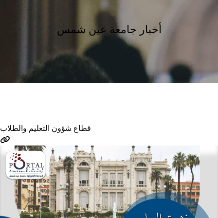
سياسات الجامعة
الخطة الاستراتيجية
أخبار جامعة عين شمس
الخطة البحثية للجامعة
الجامعة والتنمية المستدامة
سياسة الملكية الفكرية
مدونة الاخلاقيات الجامعية
إستراتيجية التعليم والتعلم
دليل القياس والتقويم
الجوائز التي حصلت عليها الجامعة
المكرمون والجوائز العلمية
Close
قطاع شؤون التعليم والطلاب
القطاعـات
قطاع شئون التعليم والطلاب
قطاع الدراسات العليا و البحوث
قطاع شئون خدمة المجتمع والبيئة
قطاع أمانة الجامعة
العلاقات الدولية والتعاون الأكاديمي
قطاع الإبتكار والتدريب