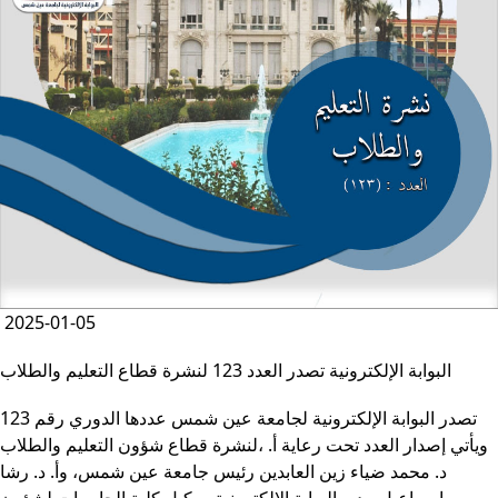
مجلة الجامعة
الجامعة في الإعلام
خدمات إعلامية
Close
تواصل معنا
التواصل مع قيادات الجامعة
الأسئلة الشائعة
بوابة التوظيف
دليل المستخدم
رأيك يهمنا
أراء المستخدمين
2025-01-05
Close
البوابة الإلكترونية تصدر العدد 123 لنشرة قطاع التعليم والطلاب
الطلاب
تصدر البوابة الإلكترونية لجامعة عين شمس عددها الدوري رقم 123
هيئة التدريس
لنشرة قطاع شؤون التعليم ‏والطلاب‎، ويأتي إصدار العدد تحت رعاية أ.
الدراسات العليا
د. محمد ضياء زين العابدين رئيس جامعة عين شمس، وأ. د. ‏رشا
الخريجين