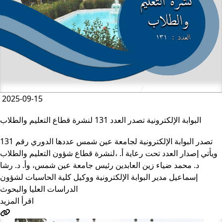
مستشفيات الجامعة
بوابة الخدمات الرقمية الذكية
الدليل الإداري لجامعة عين شمس
Close
الشئون الأكاديمية
كليات الجامعة ومعاهدها
برامج المرحلة الجامعية الأولى
2025-09-15
البرامج العامة
البرامج الخاصة بمصروفات إضافية
البوابة الإلكترونية تصدر العدد 131 لنشرة قطاع التعليم والطلاب
برامج الدرجات العلمية المزدوجة
التعليم المدمج
تصدر البوابة الإلكترونية لجامعة عين شمس عددها الدوري رقم 131
Close
لنشرة قطاع شؤون التعليم ‏والطلاب‎، ويأتي إصدار العدد تحت رعاية أ.
د. محمد ضياء زين العابدين رئيس جامعة عين شمس، وأ. د. ‏رشا
برامج الدراسات العليا
إسماعيل مدير البوابة الإلكترونية ووكيل كلية الحاسبات لشؤون
برامج الكليات
‏الدراسات العليا والبحوث
البرامج الدولية
اقرأ المزيد
Close