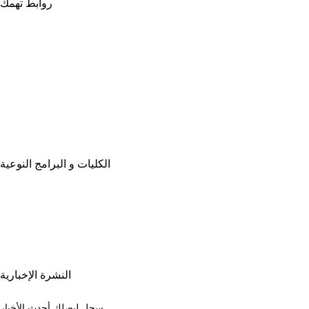
روابط تهمك
خريطة الموقع
الجامعات المصرية
بنك المعرفة المصري
بوابة مصر الرقميـة
البوابة الإلكترونية للشكاوى الموحدة
المزيـد . . .
الكليات و البرامج النوعية
كليات الجامعة
برامج المرحلة الجامعية الأولى
برامج الدراسات العليا
النشرة الإخبارية
سجل ليصلك أحدث الأخبار