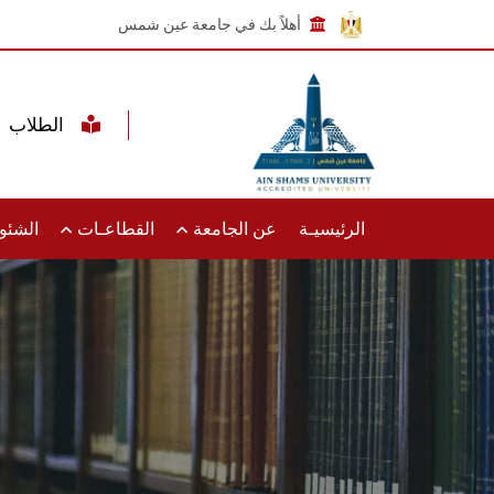
أهلاً بك في جامعة عين شمس
الطلاب
الرئيسيـة
عن الجامعة
القطاعـات
الشئون