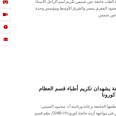
ية الطب جامعة عين شمس تكريم اسم الراحل الأستاذ
 العمود الفقري بمصر والشرق الأوسط ومؤسس وحدة
 عين شمس.
ة يشهدان تكريم أطباء قسم العظام
كورونا
ظمها الجامعة برعاية ورئاسة أ.د. محمود المتيني؛
إحتفاءاً وتقديراً لجهود الجيش الأبيض في مواجهة أزمة جائحة كورونا COVID-19، نظم قسم