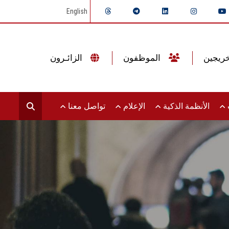
English
الموظفون
الزائـرون
ت
الأنظمة الذكية
الإعلام
تواصل معنا