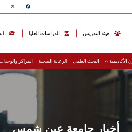
هيئة التدريس
الدراسات العليا
الخريجين
 الأكاديمية
البحث العلمي
الرعاية الصحية
المراكز والوحدا
أخبار جامعة عين شمس