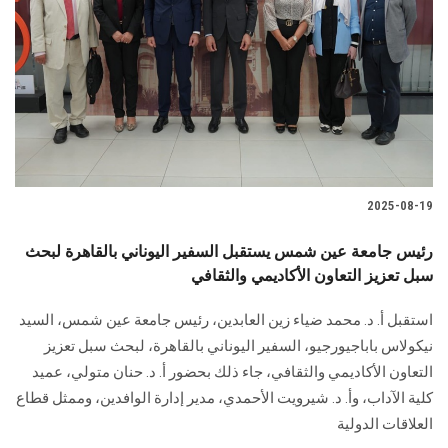
الطلاب
هيئة التدريس
الدراسات العليا
الخريجين
2025-08-19
الموظفون
رئيس جامعة عين شمس يستقبل السفير اليوناني بالقاهرة لبحث
سبل تعزيز التعاون الأكاديمي والثقافي
الزائـرون
استقبل أ. د. محمد ضياء زين العابدين، رئيس جامعة عين شمس، السيد
سجل الان
نيكولاس باباجيورجيو، السفير اليوناني بالقاهرة، لبحث سبل تعزيز
التعاون الأكاديمي والثقافي، جاء ذلك بحضور أ. د. حنان متولي، عميد
كلية الآداب، وأ. د. شيرويت الأحمدي، مدير إدارة الوافدين، وممثل قطاع
العلاقات الدولية