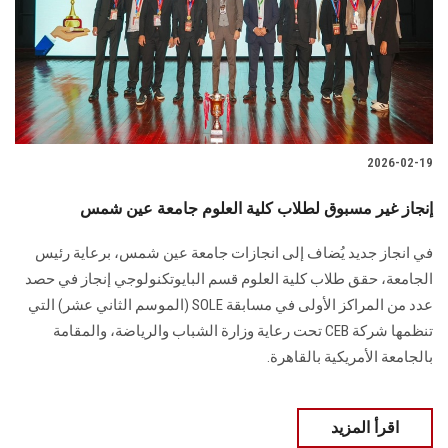
الطلاب
هيئة التدريس
الدراسات العليا
2026-02-19
الخريجين
إنجاز غير مسبوق لطلاب كلية العلوم جامعة عين شمس
الموظفون
في انجاز جديد يُضاف إلى انجازات جامعة عين شمس، برعاية رئيس
الجامعة، حقق طلاب كلية العلوم قسم البايوتكنولوجي إنجاز في حصد
الزائـرون
عدد من المراكز الأولى في مسابقة SOLE (الموسم الثاني عشر) التي
تنظمها شركة CEB تحت رعاية وزارة الشباب والرياضة، والمقامة
سجل الان
بالجامعة الأمريكية بالقاهرة.
اقرأ المزيد