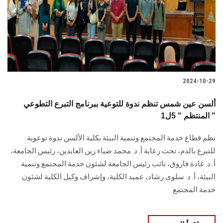
الطلاب
هيئة التدريس
الدراسات العليا
2024-10-29
الخريجين
ألسن عين شمس تنظم ندوة للتوعية ببرنامج التبرع التطوعي
الموظفون
المنتظم " 5ل1 "
نظم قطاع خدمة المجتمع وتنمية البيئة بكلية الألسن ندوة توعوية
الزائـرون
للتبرع بالدم، تحت رعاية أ. د. ‏محمد ضياء زين العابدين، رئيس الجامعة،
أ. د. غادة فاروق، نائب رئيس الجامعة لشئون خدمة ‏المجتمع وتنمية
سجل الان
البيئة، أ. د. سلوى رشاد، عميد الكلية، وإشراف وكيل الكلية ‏لشئون
خدمة المجتمع