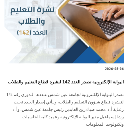
2026-08-06
البوابة الإلكترونية تصدر العدد 142 لنشرة قطاع التعليم والطلاب
تصدر البـوابة الإلكـترونية لجامعة عين شمس عـددها الـدوري رقم 142
لنـشرة قطاع شـؤون التعـليم ‏والطلاب‎، ويـأتي إصدار العـدد تحـت
رعـاية أ. د. محمد ضياء زين العابدين رئيس جامعة عين شمس، وأ. د.
‏رشا إسماعيل مدير البوابة الإلكترونية وعميد كلية الحاسبات
وتكنولوجيا المعلومات