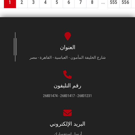
...
1
2
3
4
5
6
7
8
555
556
العنوان
شارع الخليفة المأمون - العباسية - القاهرة - مصر
رقم التليفون
26831231 - 26831417 - 26831474
البريد الإلكتروني
أرسل استفسارك.