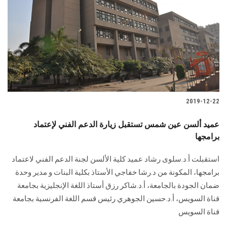
الطلاب
هيئة التدريس
الدراسات العليا
الخريجين
2019-12-22
الموظفون
عميد ألسن عين شمس تستقبل زيارة الدعم الفني لإعتماد
برامجها
الزائـرون
استقبلت أ.د.سلوى رشاد عميد كلية الألسن لجنة الدعم الفني لاعتماد
سجل الان
برامجها، المكونة من د.رشا خفاجي الأستاذ بكلية البنات و مدير وحدة
ضمان الجودة بالجامعة، أ.د.شاكر رزق أستاذ اللغة الإنجليزية بجامعة
قناة السويس، أ.د.حسين الجوهري رئيس قسم اللغة الفرنسية بجامعة
قناة السويس