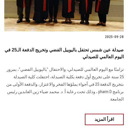
الطلاب
هيئة التدريس
الدراسات العليا
2025-09-28
الخريجين
صيدلة عين شمس تحتفل باليوبيل الفضي وتخريج الدفعة الـ25 في
اليوم العالمي للصيدلي
الموظفون
تزامنًا مع اليوم العالمي للصيدلي، والاحتفال "باليوبيل الفضي"، بمرور
25 سنة على تخريج أول دفعة بكلية الصيدلة، احتفلت كلية الصيدلة
الزائـرون
بتخريج الدفعة 25 في أجواء يملؤها الفخر والاعتزاز، والدفعة الأولى من
برنامج pharm D ، وذلك تحت رعاية أ. د. محمد ضياء زين العابدين رئيس
سجل الان
الجامعة.
اقرأ المزيد