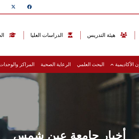
هيئة التدريس
الدراسات العليا
الخريجين
 الأكاديمية
البحث العلمي
الرعاية الصحية
المراكز والوحدا
أخبار جامعة عين شمس