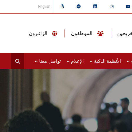
English
الموظفون
الزائـرون
ت
الأنظمة الذكية
الإعلام
تواصل معنا