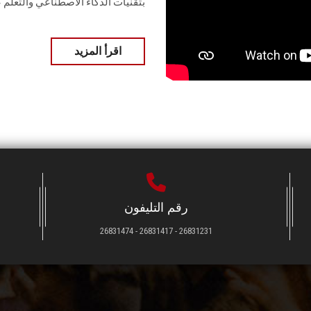
بتقنيات الذكاء الاصطناعي والتعلم 
اقرأ المزيد
رقم التليفون
26831231 - 26831417 - 26831474