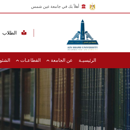
أهلاً بك في جامعة عين شمس
الطلاب
الرئيسيـة
عن الجامعة
القطاعـات
الشئون