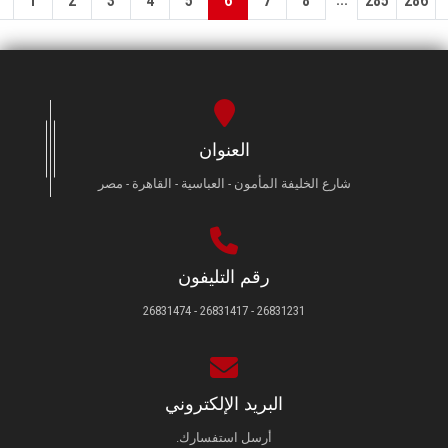
1
2
3
4
5
6
7
8
285
286
العنوان
شارع الخليفة المأمون - العباسية - القاهرة - مصر
رقم التليفون
26831231 - 26831417 - 26831474
البريد الإلكتروني
أرسل استفسارك.