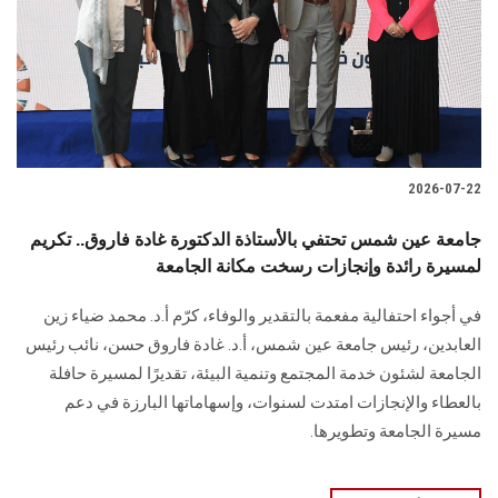
الطلاب
هيئة التدريس
الدراسات العليا
2026-07-22
الخريجين
جامعة عين شمس تحتفي بالأستاذة الدكتورة غادة فاروق.. تكريم
الموظفون
لمسيرة رائدة وإنجازات رسخت مكانة الجامعة
في أجواء احتفالية مفعمة بالتقدير والوفاء، كرّم أ.د. محمد ضياء زين
الزائـرون
العابدين، رئيس جامعة عين شمس، أ.د. غادة فاروق حسن، نائب رئيس
الجامعة لشئون خدمة المجتمع وتنمية البيئة، تقديرًا لمسيرة حافلة
سجل الان
بالعطاء والإنجازات امتدت لسنوات، وإسهاماتها البارزة في دعم
مسيرة الجامعة وتطويرها.