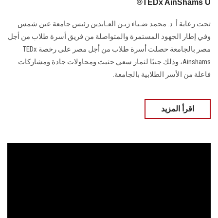
®️TEDx AinShams U
تحت رعاية أ. د. محمد ضـياء زيـن العـابدين رئيس جامعة عين شمس
وفي إطار الجهود المستمرة والمتواصلة من فريق أسرة طلاب من أجل
مصر بالجامعة حصلت أسرة طلاب من أجل مصر على رخصة TEDx
Ainshams، وذلك جنيًا لثمار سعي حثيث ومحاولات جادة ومشاركات
فاعلة من الأسر الطلابية بالجامعة.
اقرأ المزيد