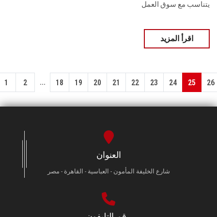
يتناسب مع سوق العمل
اقرأ المزيد
...
1
2
18
19
20
21
22
23
24
25
26
العنوان
شارع الخليفة المأمون - العباسية - القاهرة - مصر
رقم التليفون