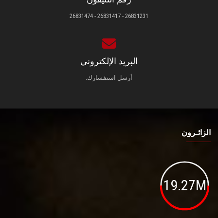
26831231 - 26831417 - 26831474
البريد الإلكتروني
أرسل استفسارك.
الزائـرون
19.27M