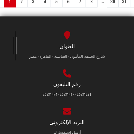
...
1
2
3
4
5
6
7
8
30
31
العنوان
شارع الخليفة المأمون - العباسية - القاهرة - مصر
رقم التليفون
26831231 - 26831417 - 26831474
البريد الإلكتروني
أرسل استفسارك.