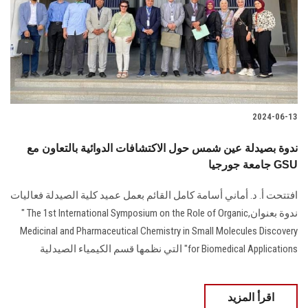
الطلاب
هيئة التدريس
الدراسات العليا
2024-06-13
الخريجين
ندوة بصيدلة عين شمس حول الاكتشافات الدوائية بالتعاون مع
الموظفون
جامعة جورجيا GSU
افتتحت أ. د. أماني أسامة كامل القائم بعمل عميد كلية الصيدلة فعاليات
الزائـرون
ندوة بعنوان‎ " The 1st ‎International Symposium on the Role of Organic,
Medicinal and ‎Pharmaceutical Chemistry in Small Molecules Discovery
سجل الان
for ‎Biomedical Applications" التي نظمها قسم الكيمياء الصيدلية ‏
اقرأ المزيد