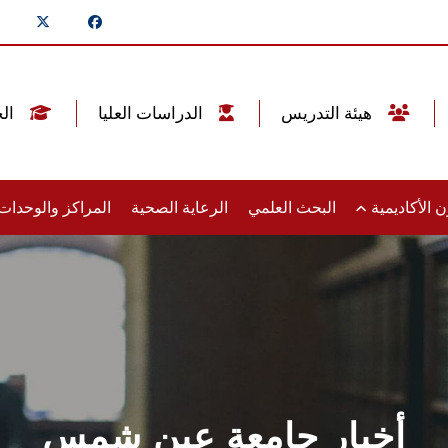
هيئة التدريس
الدراسات العليا
الخريجين
 الأكاديمية
البحث العلمي
الرعاية الصحية
المراكز والوحدا
أخبار جامعة عين شمس