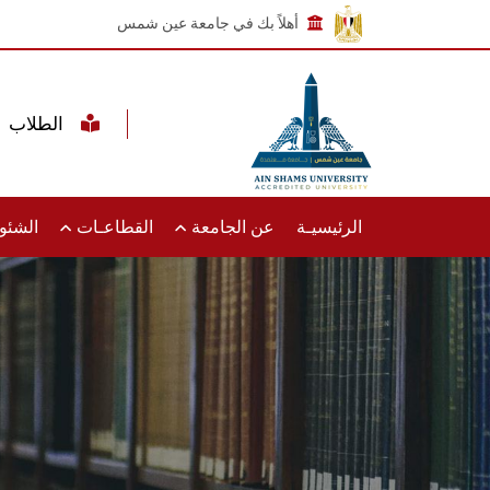
أهلاً بك في جامعة عين شمس
الطلاب
الرئيسيـة
عن الجامعة
القطاعـات
الشئون