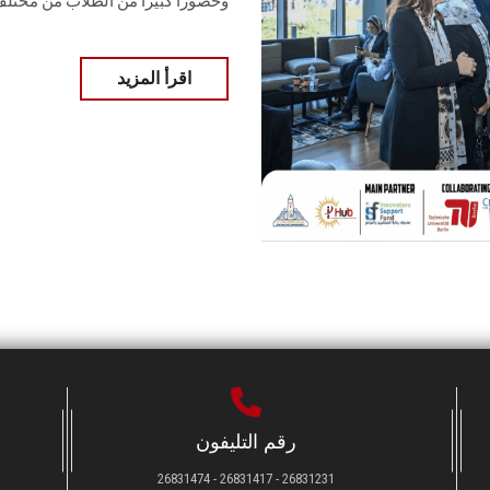
وحضورا كبيرا ‏من الطلاب من مختلف التخصص
اقرأ المزيد
رقم التليفون
26831231 - 26831417 - 26831474