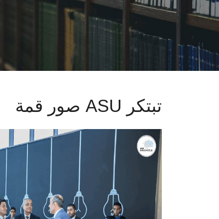
صور قمة ASU تبتكر