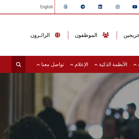
English
الموظفون
الزائـرون
ت
الأنظمة الذكية
الإعلام
تواصل معنا