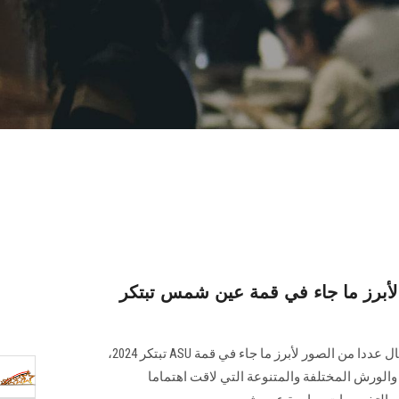
أبرز ما جاء في قمة عين شمس تبتكر
استعرض مركز الابتكار وريادة الأعمال عددا من الصور لأبرز ما جاء في قمة‎ ASU ‎تبتكر ‏‏2024‏‎،
والورش المختلفة والمتنوعة التي لاقت اهتماما