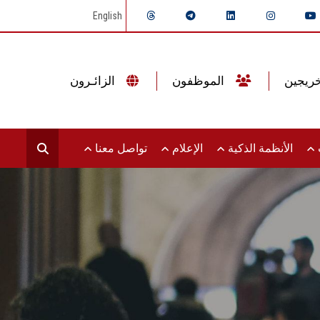
English
الموظفون
الزائـرون
ت
الأنظمة الذكية
الإعلام
تواصل معنا