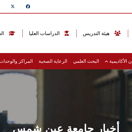
هيئة التدريس
الدراسات العليا
الخريجين
 الأكاديمية
البحث العلمي
الرعاية الصحية
المراكز والوحدا
أخبار جامعة عين شمس