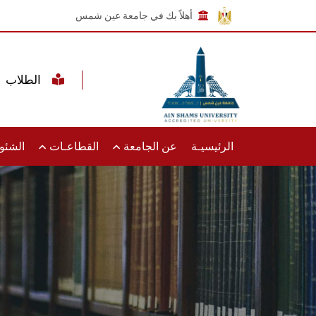
أهلاً بك في جامعة عين شمس
الطلاب
الرئيسيـة
عن الجامعة
القطاعـات
الشئون