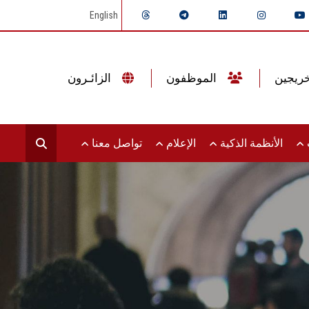
English
الموظفون
الزائـرون
ت
الأنظمة الذكية
الإعلام
تواصل معنا