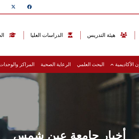
هيئة التدريس
الدراسات العليا
الخريجين
 الأكاديمية
البحث العلمي
الرعاية الصحية
المراكز والوحدا
أخبار جامعة عين شمس