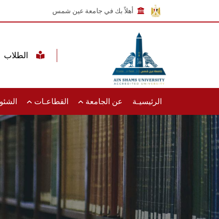
أهلاً بك في جامعة عين شمس
الطلاب
الرئيسيـة
عن الجامعة
القطاعـات
الشئون