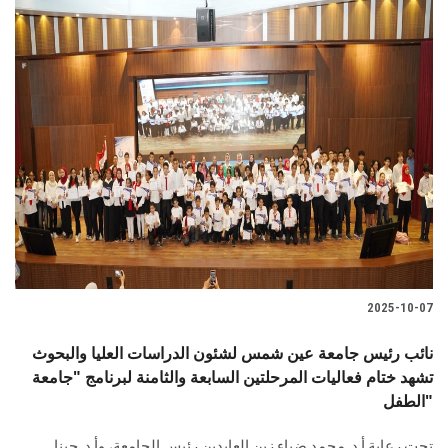
2025-10-07
نائب رئيس جامعة عين شمس لشئون الدراسات العليا والبحوث
تشهد ختام فعاليات المرحلتين السابعة والثامنة لبرنامج "جامعة
الطفل"
تحت رعاية أ.د. محمد ضياء زين العابدين رئيس الجامعة، وأ.د. جينا