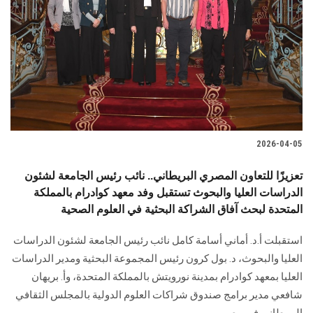
الطلاب
هيئة التدريس
الدراسات العليا
الخريجين
2026-04-05
الموظفون
تعزيزًا للتعاون المصري البريطاني.. نائب رئيس الجامعة لشئون
الدراسات العليا والبحوث تستقبل وفد معهد كوادرام بالمملكة
الزائـرون
المتحدة لبحث آفاق الشراكة البحثية في العلوم الصحية
سجل الان
استقبلت أ.د. أماني أسامة كامل نائب رئيس الجامعة لشئون الدراسات
العليا والبحوث، د. بول كرون رئيس المجموعة البحثية ومدير الدراسات
العليا بمعهد كوادرام بمدينة نورويتش بالمملكة المتحدة، وأ. بريهان
شافعي مدير برامج صندوق شراكات العلوم الدولية بالمجلس الثقافي