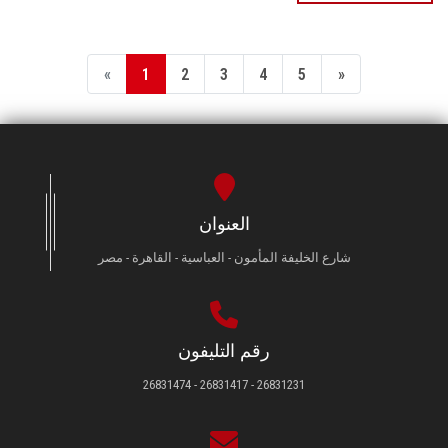
«
1
2
3
4
5
»
العنوان
شارع الخليفة المأمون - العباسية - القاهرة - مصر
رقم التليفون
26831231 - 26831417 - 26831474