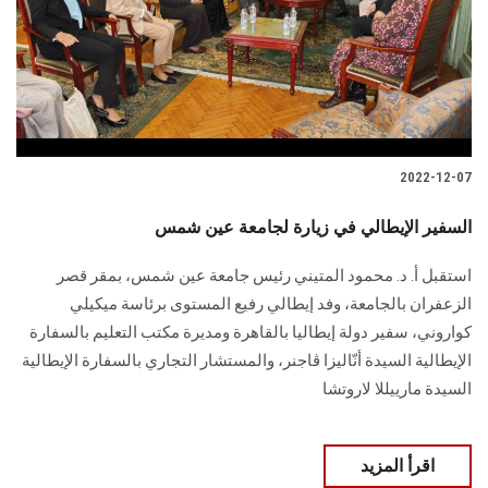
الطلاب
هيئة التدريس
الدراسات العليا
2022-12-07
الخريجين
السفير الإيطالي في زيارة لجامعة عين شمس
الموظفون
استقبل أ. د. محمود المتيني رئيس جامعة عين شمس، بمقر قصر
الزعفران بالجامعة، وفد إيطالي رفيع المستوى برئاسة ميكيلي
الزائـرون
كواروني، سفير دولة إيطاليا بالقاهرة ومديرة مكتب التعليم بالسفارة
الإيطالية السيدة أنّاليزا ڤاجنر، والمستشار التجاري بالسفارة الإيطالية
سجل الان
السيدة مارييللا لاروتشا
اقرأ المزيد