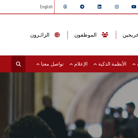
English
الموظفون
الزائـرون
ت
الأنظمة الذكية
الإعلام
تواصل معنا