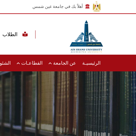
أهلاً بك في جامعة عين شمس
الطلاب
الرئيسيـة
عن الجامعة
القطاعـات
الشئون