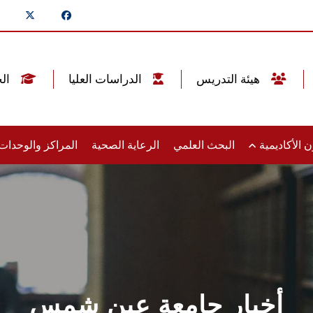
هيئة التدريس
الدراسات العليا
الخريجين
 الأكاديمية
البحث العلمي
الرعاية الصحية
المراكز والوحدا
أخبار جامعة عين شمس