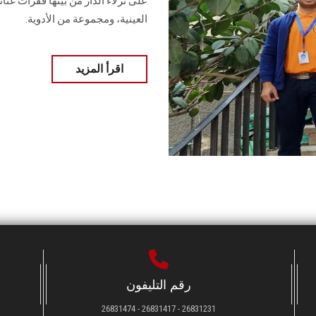
على نزلاء الدار من بينها فقرات غنا
العينية، ومجموعة من الأدوية.
اقرأ المزيد
رقم التليفون
26831231 - 26831417 - 26831474