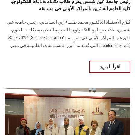
للتكنولوجيا SOLE 2025 رئيس جامعة عين شمس يكرم طلاب
كلية العلوم الفائزين بالمراكز الأولى في مسابقة
كـرَّم الأستــاذ الدكتــور محمد ضيــاء زين العــابدين، رئيس جامعة عين
شمس، طلاب برنـامج التكنـولوجيا الحيوية التطبيقية بكليــة العلوم،
لفوزهم بالمراكز الأولى في مسـابقة “SOLE 2025” (Science Operation
Leaders in Egypt)، التي تُعــد من أبرز المســابقات العلميــة في مصر.
اقرأ المزيد