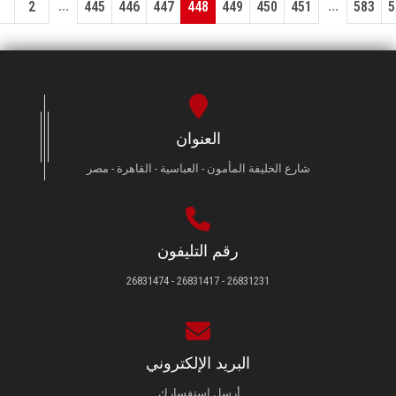
...
...
1
2
445
446
447
448
449
450
451
583
5
العنوان
شارع الخليفة المأمون - العباسية - القاهرة - مصر
رقم التليفون
26831231 - 26831417 - 26831474
البريد الإلكتروني
أرسل استفسارك.