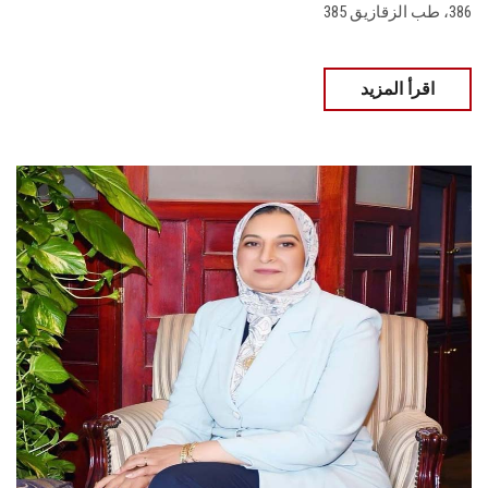
386، طب الزقازيق 385
اقرأ المزيد