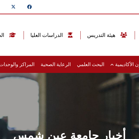
هيئة التدريس
الدراسات العليا
الخريجين
 الأكاديمية
البحث العلمي
الرعاية الصحية
المراكز والوحدا
أخبار جامعة عين شمس