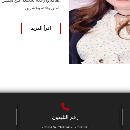
العامة والإعلام بجامعة عين شمس ل
ألفين وثلاثة وعشرين...
اقرأ المزيد
رقم التليفون
26831231 - 26831417 - 26831474