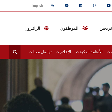
English
الموظفون
الزائـرون
ت
الأنظمة الذكية
الإعلام
تواصل معنا