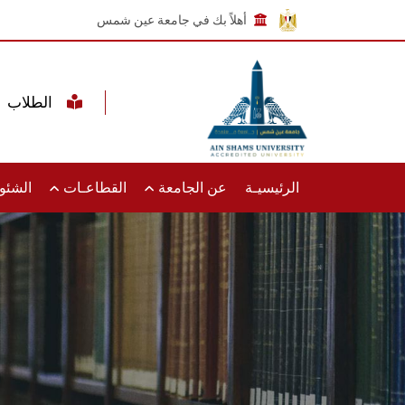
أهلاً بك في جامعة عين شمس
الطلاب
الرئيسيـة
عن الجامعة
القطاعـات
الشئون