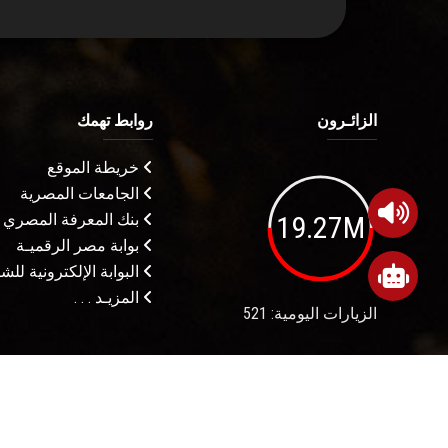
الزائـرون
روابط تهمك
خريطة الموقع
الجامعات المصرية
19.27M
بنك المعرفة المصري
بوابة مصر الرقميـة
البوابة الإلكترونية لل
المزيـد . . .
الزيارات اليومية: 521