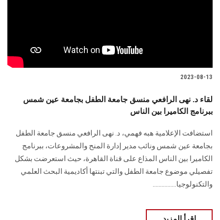
الطلاب
هيئة التدريس
الدراسات العليا
2023-08-13
الخريجين
لقاء د. نهى الرافعي منسق جامعة الطفل بجامعة عين شمس
ببرنامج الكاميرا بين الناس
الموظفون
استضافت الإعلامية هبه فهمي، د. نهى الرافعي منسق جامعة الطفل
الزائـرون
بجامعة عين شمس ونائب مدير إدارة المنح والمشروعات، ببرنامج
الكاميرا بين الناس المذاع على قناة القاهرة، حيث استعرضت بشكل
سجل الان
تفصيلي موضوع جامعة الطفل والتي تبنتها أكاديمية البحث العلمي
والتكنولوجيا................
اقرأ المزيد