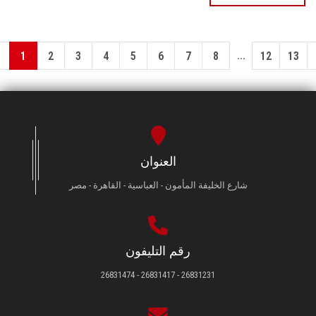
...
1
2
3
4
5
6
7
8
12
13
العنوان
شارع الخليفة المأمون - العباسية - القاهرة - مصر
رقم التليفون
26831231 - 26831417 - 26831474