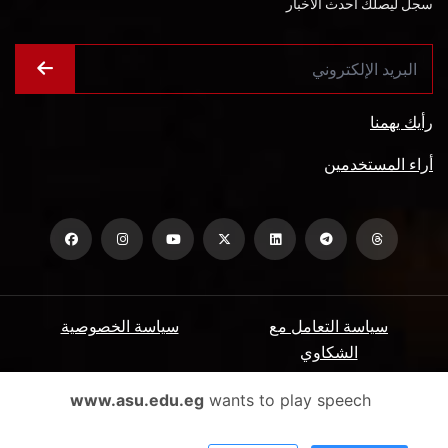
سجل ليصلك أحدث الأخبار
رأيك يهمنا
أراء المستخدمين
سياسة التعامل مع
سياسة الخصوصية
الشكاوي
ميثاق المتعاملين
الأسئلة الشائعة
www.asu.edu.eg
wants to play speech
شروط الاستخدام