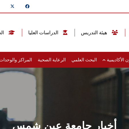
هيئة التدريس
الدراسات العليا
الخريجين
 الأكاديمية
البحث العلمي
الرعاية الصحية
المراكز والوحدا
أخبار جامعة عين شمس