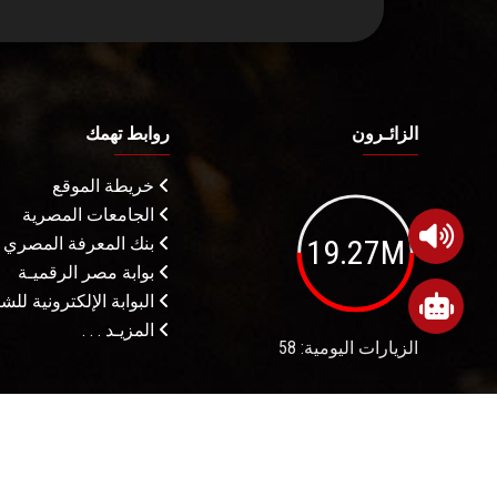
الزائـرون
روابط تهمك
خريطة الموقع
الجامعات المصرية
19.27M
بنك المعرفة المصري
بوابة مصر الرقميـة
البوابة الإلكترونية لل
المزيـد . . .
الزيارات اليومية: 58