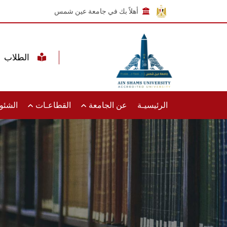
أهلاً بك في جامعة عين شمس
الطلاب
الرئيسيـة
عن الجامعة
القطاعـات
الشئون