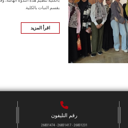
بالكلية تنظيم هذه الندوة الهامة، و
بقسم النبات بالكلية.
اقرأ المزيد
رقم التليفون
26831231 - 26831417 - 26831474