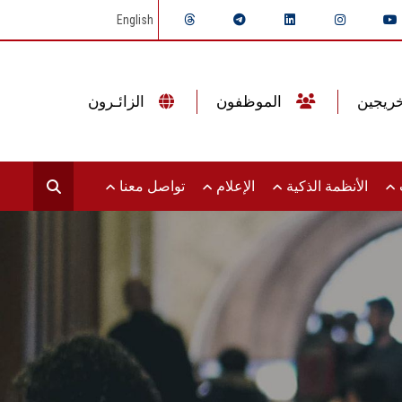
English
الموظفون
الزائـرون
ت
الأنظمة الذكية
الإعلام
تواصل معنا