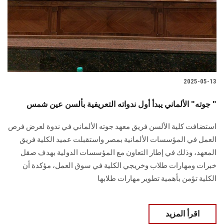
الطلاب
هيئة التدريس
الدراسات العليا
2025-05-13
الخريجين
جوته" الألماني يبدأ أول ندواته التعريفية بألسن عين شمس "
الموظفون
استضافت كلية الألسن فريق معهد جوته الألماني في ندوة لعرض فرص
العمل في المؤسسات الألمانية بمصر واستقبلت عميد الكلية فريق
الزائـرون
المعهد، وذلك في إطار التعاون مع المؤسسات الدولية بهدف صقل
خبرات ومهارات طلاب وخريجي الكلية في سوق العمل، مؤكدة أن
سجل الان
الكلية تؤمن بأهمية تطوير مهارات طلابها
اقرأ المزيد