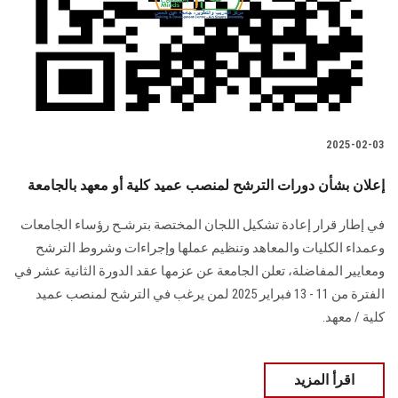
الطلاب
هيئة التدريس
الدراسات العليا
2025-02-03
الخريجين
إعلان بشأن دورات الترشح لمنصب عميد كلية أو معهد بالجامعة
الموظفون
في إطار قرار إعادة تشكيل اللجان المختصة بترشـح رؤساء الجامعات
وعمداء الكليات ‏والمعاهد وتنظيم ‏عملها وإجراءات وشروط الترشح
الزائـرون
ومعايير المفاضلة، تعلن الجامعة عن عزمها عقد الدورة الثانية عشر في
الفترة من 11 - 13 فبراير 2025 لمن يرغب في الترشح لمنصب ‏عميد
سجل الان
كلية / معهد.
اقرأ المزيد