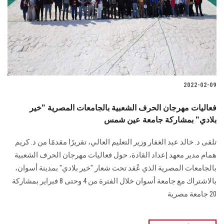
الطلاب
هيئة التدريس
الدراسات العليا
2022-02-09
الخريجين
فعاليات مهرجان الحرف الشعبية بالجامعات المصرية "خير
الموظفون
بلادي" بمشاركة جامعة عين شمس
تلقى د. خالد عبد الغفار وزير التعليم العالي، تقريرًا مقدمًا من د. كريم
الزائـرون
همام مدير معهد إعداد القادة، حول فعاليات مهرجان الحرف الشعبية
بالجامعات المصرية الذي عُقد تحت شعار "خير بلادي" بمدينة أسوان،
سجل الان
بالاشتراك مع جامعة أسوان خلال الفترة من 4 وحتى 8 فبراير بمشاركة
20 جامعة مصرية