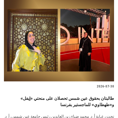
2026-07-30
طالبتان بحقوق عين شمس تحصلان على منحتي «إيفل»
و«طهطاوي» للماجستير بفرنسا
تحت رعـاية أ. د. محمد ضياء زين العابدين رئيس جامعة عين شمس، أ. د.