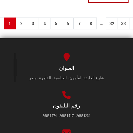
...
1
2
3
4
5
6
7
8
32
33
العنوان
شارع الخليفة المأمون - العباسية - القاهرة - مصر
رقم التليفون
26831231 - 26831417 - 26831474