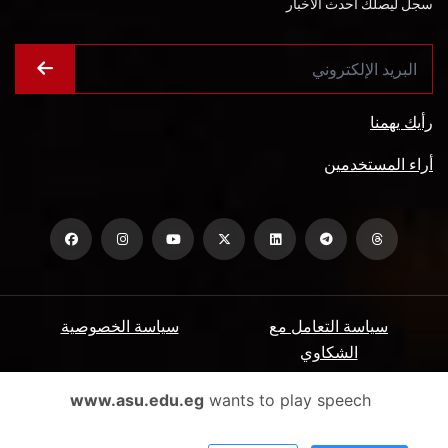
سجل ليصلك أحدث الأخبار
رأيك يهمنا
أراء المستخدمين
سياسة التعامل مع
سياسة الخصوصية
الشكاوي
ميثاق المتعاملين
الأسئلة الشائعة
www.asu.edu.eg
wants to play speech
شروط الاستخدام