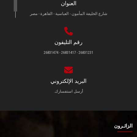
العنوان
شارع الخليفة المأمون - العباسية - القاهرة - مصر
رقم التليفون
26831231 - 26831417 - 26831474
البريد الإلكتروني
أرسل استفسارك.
الزائـرون