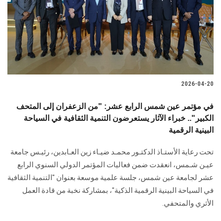
الطلاب
هيئة التدريس
الدراسات العليا
2026-04-20
الخريجين
في مؤتمر عين شمس الرابع عشر: "من الزعفران إلى المتحف
الموظفون
الكبير".. خبراء الآثار يستعرضون التنمية الثقافية في السياحة
البينية الرقمية
الزائـرون
تحت رعاية الأستـاذ الدكتـور محمـد ضيـاء زين العـابدين، رئيـس جامعة
عيـن شـمس، انعقدت ضمن فعاليات المؤتمر الدولي السنوي الرابع
سجل الان
عشر لجامعة عين شمس، جلسة علمية موسعة بعنوان "التنمية الثقافية
في السياحة البينية الرقمية الذكية"، بمشاركة نخبة من قادة العمل
الأثري والمتحفي.