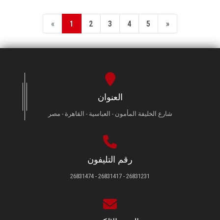
«
1
2
3
4
5
»
العنوان
شارع الخليفة المأمون - العباسية - القاهرة - مصر
رقم التليفون
26831231 - 26831417 - 26831474