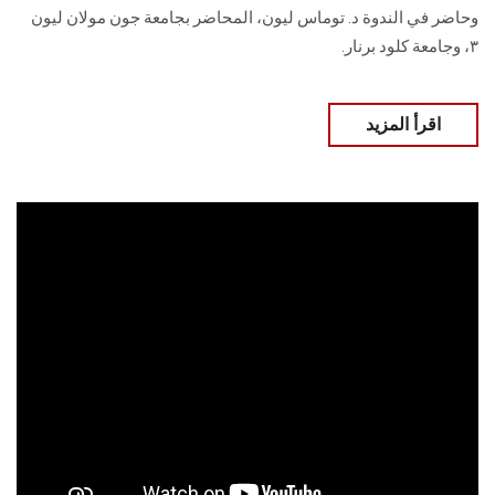
وحاضر في الندوة د. توماس ليون، المحاضر بجامعة جون مولان ليون
٣، وجامعة كلود برنار.
اقرأ المزيد