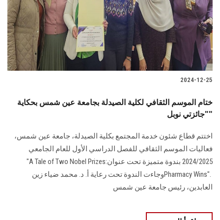
الطلاب
هيئة التدريس
الدراسات العليا
2024-12-25
الخريجين
ختام الموسم الثقافي لكلية الصيدلة بجامعة عين شمس بحكاية
الموظفون
"جائزتي نوبل"
اختتم قطاع شئون خدمة المجتمع بكلية الصيدلة، جامعة عين شمس،
الزائـرون
فعاليات الموسم ‏الثقافي للفصل الدراسي الأول للعام الجامعي
2024/2025 بندوة متميزة تحت عنوان‎ "A Tale ‎of Two Nobel Prizes:
سجل الان
Pharmacy Wins". ‎وجاءت الندوة تحت رعاية أ. د. ‏محمد ضياء زين
العابدين، رئيس جامعة عين شمس