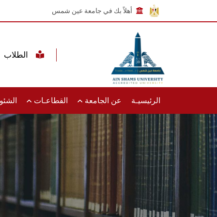
أهلاً بك في جامعة عين شمس
الطلاب
الرئيسيـة
عن الجامعة
القطاعـات
الشئون