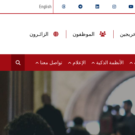
English
الموظفون
الزائـرون
ت
الأنظمة الذكية
الإعلام
تواصل معنا