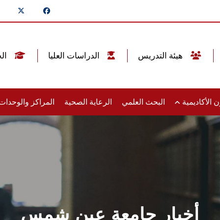
هيئة التدريس
الدراسات العليا
الخريجين
 الأكاديمية
البحث العلمي
الرعاية الصحية
المراكز والوحدا
أخبار جامعة عين شمس