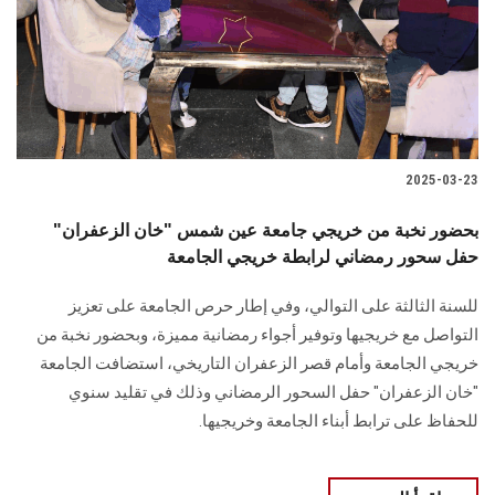
الطلاب
هيئة التدريس
الدراسات العليا
2025-03-23
الخريجين
بحضور نخبة من خريجي جامعة عين شمس "خان الزعفران"
الموظفون
حفل سحور رمضاني لرابطة خريجي الجامعة
للسنة الثالثة على التوالي، وفي إطار حرص الجامعة على تعزيز
الزائـرون
التواصل مع خريجيها وتوفير أجواء رمضانية مميزة، وبحضور نخبة من
خريجي الجامعة وأمام قصر الزعفران التاريخي، استضافت الجامعة
سجل الان
"خان الزعفران" حفل السحور الرمضاني وذلك في تقليد سنوي
للحفاظ على ترابط أبناء الجامعة وخريجيها.