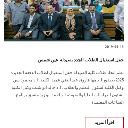
الطلاب
هيئة التدريس
الدراسات العليا
2019-09-19
الخريجين
حفل استقبال الطلاب الجدد بصيدلة عين شمس
الموظفون
نظم اتحاد طلاب كلية الصيدلة حفل استقبال لطلاب الدفعة الجديدة
2025 بحضور ا. د مها فاروق عبد الغني عميد الكلية، ا. د محمود يس
الزائـرون
وكيل الكلية لشئون التعليم والطلاب، ا. د خالد ابو شنب وكيل الكلية
لشئون الدراسات العليا والبحوث، ا. د احمد ابو زيد منسق برنامج
سجل الان
الساعات المعتمدة.
اقرأ المزيد