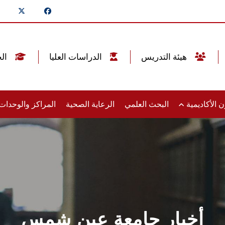
هيئة التدريس
الدراسات العليا
الخريجين
 الأكاديمية
البحث العلمي
الرعاية الصحية
المراكز والوحدا
أخبار جامعة عين شمس