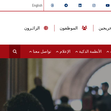
English
الموظفون
الزائـرون
ت
الأنظمة الذكية
الإعلام
تواصل معنا