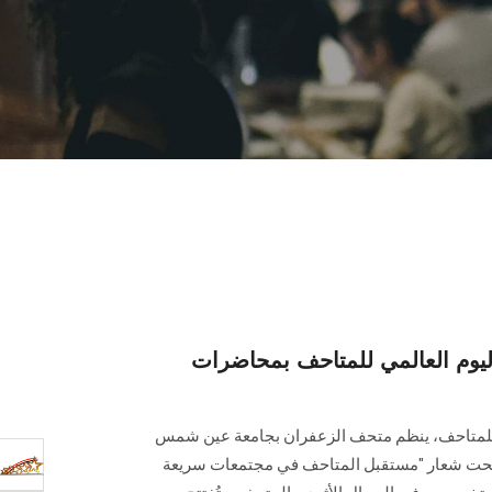
يوم العالمي للمتاحف بمحاضرات
مي للمتاحف، ينظم متحف الزعفران بجامعة عين شمس
برى اليوم الأحد 18 مايو، تحت شعار "مستقبل المتاحف في مجتمعات سريعة