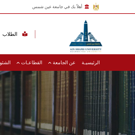
أهلاً بك في جامعة عين شمس
الطلاب
الرئيسيـة
عن الجامعة
القطاعـات
الشئون