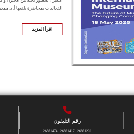
التغير"، بحضور نخبة من الخبراء وا
الفعاليات بمحاضرة يلقيها أ. د. مم
اقرأ المزيد
رقم التليفون
26831231 - 26831417 - 26831474