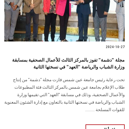
الطلاب
هيئة التدريس
الدراسات العليا
2024-10-27
الخريجين
مجلة "دشمة" تفوز بالمركز الثالث للأعمال الصحفية بمسابقة
الموظفون
وزارة الشباب والرياضة "العهد" في نسختها الثانية
تحت رعاية رئيس جامعة عين شمس فازت مجلة "دشمة" من ‏إنتاج
الزائـرون
طلاب الإعلام بجامعة عين شمس بالمركز الثالث فئة المطبوعات
والأعمال الصحفية، ‏وذلك في مسابقة "العهد" التي تقيمها وزارة
سجل الان
الشباب والرياضة في نسختها الثانية بالتعاون مع ‏إدارة الشئون المعنوية
للقوات المسلحة ...........