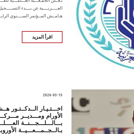
تـعــلن الجمـعـــية العـــلمـــية للقـــ
العـــــربــــية عن بــــدء التســــ
هـامــش المــؤتمر الســــنوي الرابــع لل
اقرأ المزيد
2026-03-15
الأورام ومـــديــر مـــركـــز
بـــالـــلـــجـــنــة العــــل
بـالــجــمـــعـــيــة الأوروبـ