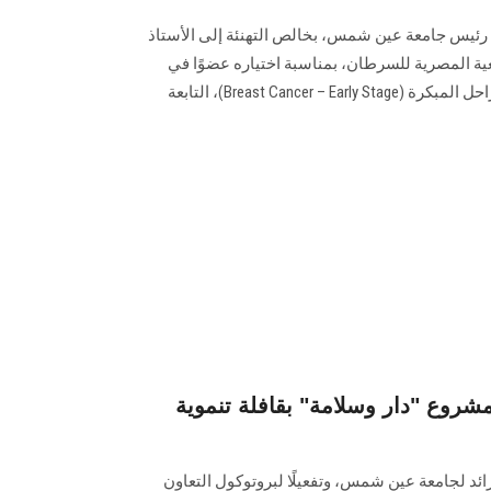
ن، رئيس جامعة عين شمس، بخالص التهنئة إلى الأستاذ
ية المصرية للسرطان، بمناسبة اختياره عضوًا في
اللجنة العلمية لأورام الثدي في المراحل المبكرة (Breast Cancer – Early Stage)، التابعة
روع "دار وسلامة" بقافلة تنموية
ئد لجامعة عين شمس، وتفعيلًا لبروتوكول التعاون