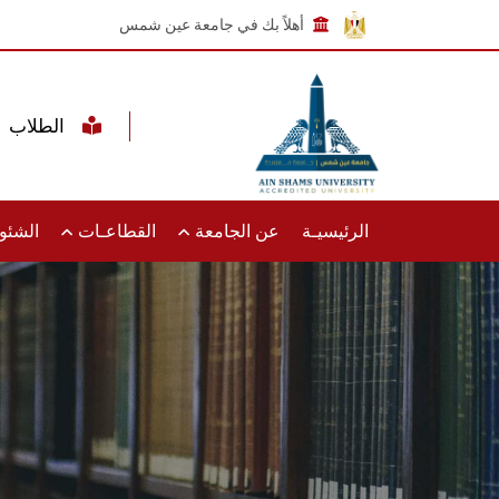
أهلاً بك في جامعة عين شمس
الطلاب
الرئيسيـة
عن الجامعة
القطاعـات
الشئون