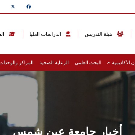
هيئة التدريس
الدراسات العليا
الخريجين
 الأكاديمية
البحث العلمي
الرعاية الصحية
المراكز والوحدا
أخبار جامعة عين شمس