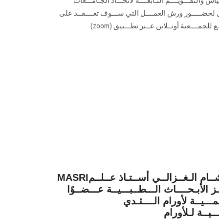
ياس والتقـــويــــم التـابعــــة لاتحـــاد الجـامـــعات
ـجيل لحضـــــور ورش العمــــل التي ســـوف تعــــقــد على
جمــــعية أونــلاين عــبر تطـــبيق (zoom)
MASRIاخـــتـيـار الــدكــتـور هــشــام الـغــزالــي أســتـاذ عــلــم
 الأبـحــــاث الـــطــبـــيــة عـــضــوًا
ــمـــيــة لأورام الــــثـدي
ــيــة لـلأورام