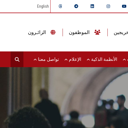
English
الموظفون
الزائـرون
ت
الأنظمة الذكية
الإعلام
تواصل معنا