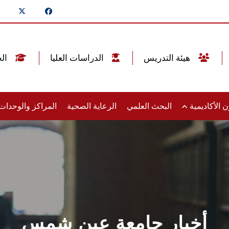
هيئة التدريس
الدراسات العليا
الخريجين
 الأكاديمية
البحث العلمي
الرعاية الصحية
المراكز والوحدا
أخبار جامعة عين شمس