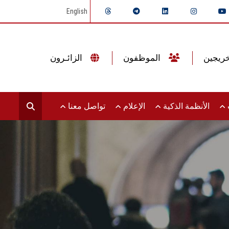
English
الموظفون
الزائـرون
ت
الأنظمة الذكية
الإعلام
تواصل معنا