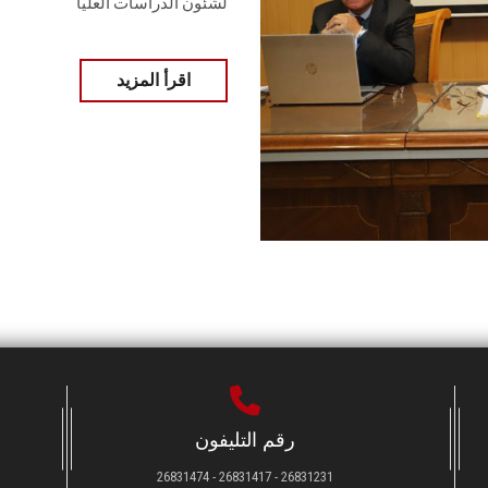
لشئون الدراسات العليا
اقرأ المزيد
رقم التليفون
26831231 - 26831417 - 26831474