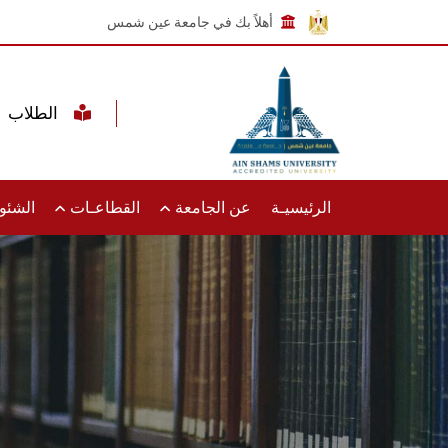
أهلاً بك في جامعة عين شمس
الطلاب
الرئيسيـة
عن الجامعة
القطاعـات
الشئون