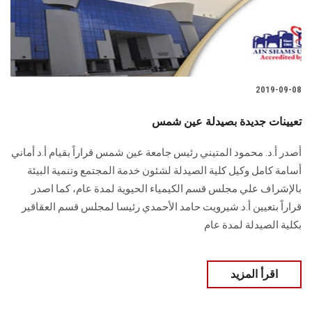
الطلاب
هيئة التدريس
الدراسات العليا
2019-09-08
الخريجين
تعيينات جديدة بصيدلة عين شمس
أصدر أ.د. محمود المتيني رئيس جامعة عين شمس قراراً بقيام أ.د أماني
الموظفون
أسامة كامل وكيل كلية الصيدلة لشئون خدمة المجتمع وتنمية البيئة
بالإشراف علي مجلس قسم الكيمياء الحيوية لمدة عام، كما اصدر
الزائـرون
قراراً بتعيين أ.د شيرويت حامد الأحمدي رئيسا لمجلس قسم العقاقير
بكلية الصيدلة لمدة عام
سجل الان
اقرأ المزيد