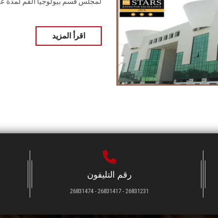
لمجلس قسم بيولوجيا الفم لمدة عا
اقرأ المزيد
رقم التليفون
26831231 - 26831417 - 26831474