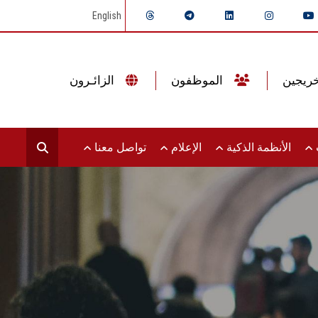
English
الموظفون
الزائـرون
ت
الأنظمة الذكية
الإعلام
تواصل معنا