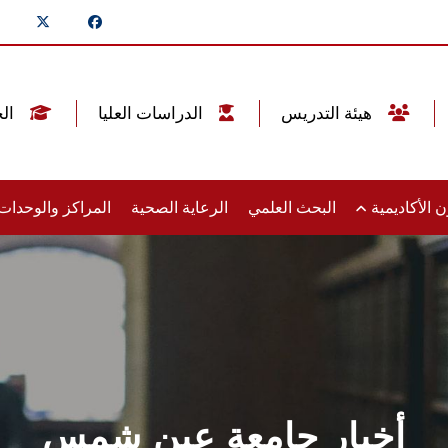
هيئة التدريس
الدراسات العليا
الخريجين
 الأكاديمية
البحث العلمي
الرعاية الصحية
المراكز والوحدا
أخبار جامعة عين شمس