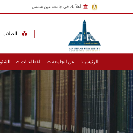
أهلاً بك في جامعة عين شمس
الطلاب
الرئيسيـة
عن الجامعة
القطاعـات
الشئون